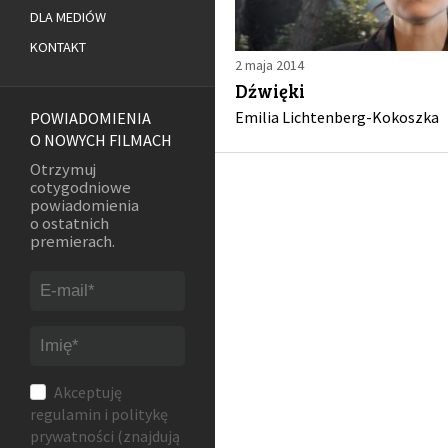
DLA MEDIÓW
KONTAKT
2 maja 2014
Dźwięki
Emilia Lichtenberg-Kokoszka
POWIADOMIENIA
O NOWYCH FILMACH
Otrzymuj
cotygodniowe
powiadomienia
o ostatnich
premierach.
Akceptuję
regulamin
i
politykę
prywatności
(znajdują