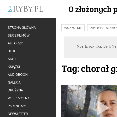
O złożonych 
STRONA GŁÓWNA
WSZYSTKIE
2RYBY.PL ROZM
SERIE FILMÓW
BUDOWANIE WIĘZI
RODZINA
AUTORZY
Szukasz książek 2ry
ADOPCJA
BLOG
SKLEP
Tag: chorał 
KSIĄŻKI
AUDIOBOOKI
GALERIA
DRUŻYNA
WESPRZYJ NAS
PARTNERZY
NEWSLETTER