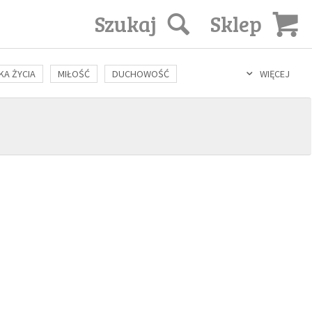
Szukaj
Sklep
KA ŻYCIA
MIŁOŚĆ
DUCHOWOŚĆ
WIĘCEJ
LOZOFIA
KULTURA
ŚWIĘCI
SEKS
IN VITRO