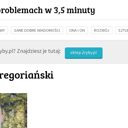
problemach w 3,5 minuty
OWY
SAME DOBRE WIADOMOŚCI
ONA I ON
ROZWÓJ
SZTU
NAUKA
BIBLIA
KOBIETA
MĘŻCZYZNA
RELIGIE
FI
by.pl? Znajdziesz je tutaj:
sklep.2ryby.pl
gregoriański