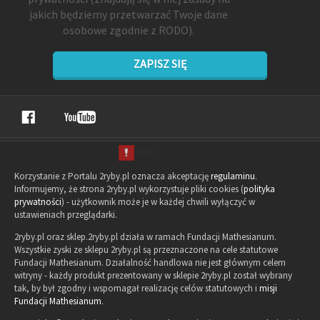
jakich będziemy przetwarzać Twoje dane
osobowe zgodnie z RODO).
ZAPISZ SIĘ
Korzystanie z Portalu 2ryby.pl oznacza akceptację
regulaminu
.
Informujemy, że strona 2ryby.pl wykorzystuje pliki cookies (
polityka
prywatności
) - użytkownik może je w każdej chwili wyłączyć w
ustawieniach przeglądarki.
2ryby.pl oraz sklep.2ryby.pl działa w ramach Fundacji Mathesianum.
Wszystkie zyski ze sklepu 2ryby.pl są przeznaczone na cele statutowe
Fundacji Mathesianum. Działalność handlowa nie jest głównym celem
witryny - każdy produkt prezentowany w sklepie 2ryby.pl został wybrany
tak, by był zgodny i wspomagał realizację celów statutowych i
misji
Fundacji Mathesianum
.