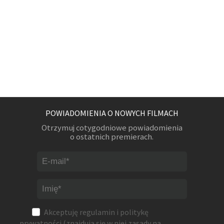
POWIADOMIENIA O NOWYCH FILMACH
Otrzymuj cotygodniowe powiadomienia
o ostatnich premierach.
Akceptuję
regulamin
i
politykę
prywatności
(znajdują się w niej zasady na