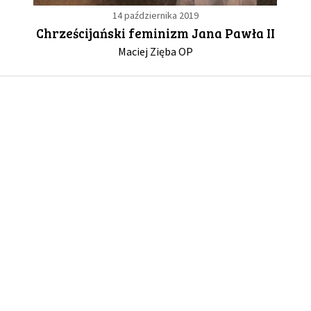
14 października 2019
Chrześcijański feminizm Jana Pawła II
GALERIA
Maciej Zięba OP
DRUŻYNA
WESPRZYJ NAS
PARTNERZY
NEWSLETTER
DLA MEDIÓW
KONTAKT