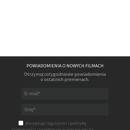
POWIADOMIENIA O NOWYCH FILMACH
Otrzymuj cotygodniowe powiadomienia
o ostatnich premierach.
Akceptuję
regulamin
i
politykę
prywatności
(znajdują się w niej zasady na