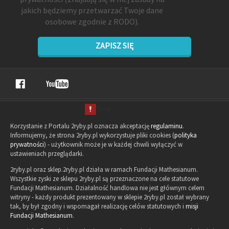
jakich będziemy przetwarzać Twoje dane
osobowe zgodnie z RODO).
ZAPISZ SIĘ
Korzystanie z Portalu 2ryby.pl oznacza akceptację
regulaminu
.
Informujemy, że strona 2ryby.pl wykorzystuje pliki cookies (
polityka
prywatności
) - użytkownik może je w każdej chwili wyłączyć w
ustawieniach przeglądarki.
2ryby.pl oraz sklep.2ryby.pl działa w ramach Fundacji Mathesianum.
Wszystkie zyski ze sklepu 2ryby.pl są przeznaczone na cele statutowe
Fundacji Mathesianum. Działalność handlowa nie jest głównym celem
witryny - każdy produkt prezentowany w sklepie 2ryby.pl został wybrany
tak, by był zgodny i wspomagał realizację celów statutowych i
misji
Fundacji Mathesianum
.