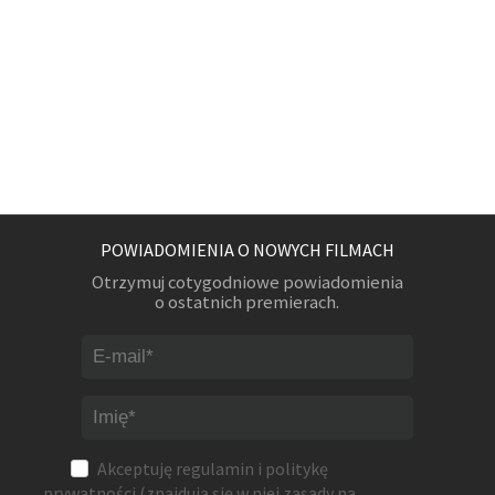
POWIADOMIENIA O NOWYCH FILMACH
Otrzymuj cotygodniowe powiadomienia
o ostatnich premierach.
Akceptuję
regulamin
i
politykę
prywatności
(znajdują się w niej zasady na