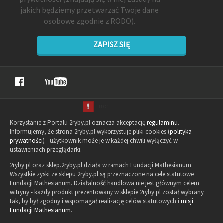
jakich będziemy przetwarzać Twoje dane
osobowe zgodnie z RODO).
ZAPISZ SIĘ
Korzystanie z Portalu 2ryby.pl oznacza akceptację
regulaminu
.
Informujemy, że strona 2ryby.pl wykorzystuje pliki cookies (
polityka
prywatności
) - użytkownik może je w każdej chwili wyłączyć w
ustawieniach przeglądarki.
2ryby.pl oraz sklep.2ryby.pl działa w ramach Fundacji Mathesianum.
Wszystkie zyski ze sklepu 2ryby.pl są przeznaczone na cele statutowe
Fundacji Mathesianum. Działalność handlowa nie jest głównym celem
witryny - każdy produkt prezentowany w sklepie 2ryby.pl został wybrany
tak, by był zgodny i wspomagał realizację celów statutowych i
misji
Fundacji Mathesianum
.