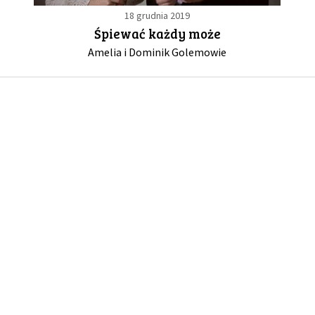
18 grudnia 2019
Śpiewać każdy może
GALERIA
Amelia i Dominik Golemowie
DRUŻYNA
WESPRZYJ NAS
PARTNERZY
NEWSLETTER
DLA MEDIÓW
KONTAKT