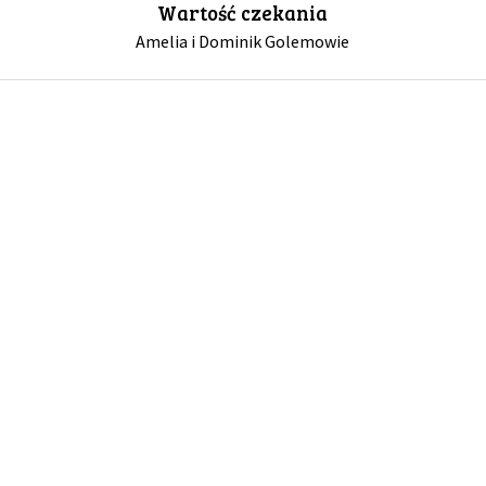
Wartość czekania
Amelia i Dominik Golemowie
GALERIA
DRUŻYNA
WESPRZYJ NAS
PARTNERZY
NEWSLETTER
DLA MEDIÓW
KONTAKT