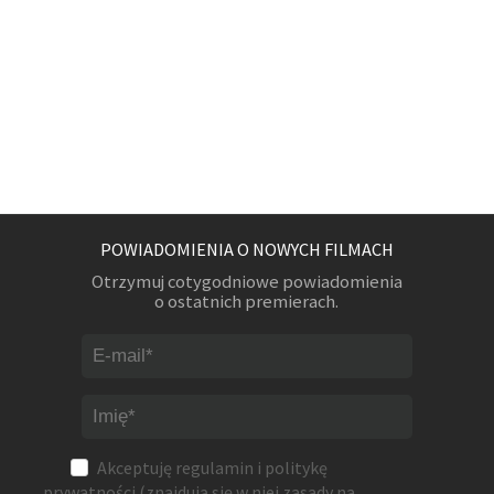
POWIADOMIENIA O NOWYCH FILMACH
Otrzymuj cotygodniowe powiadomienia
o ostatnich premierach.
Akceptuję
regulamin
i
politykę
prywatności
(znajdują się w niej zasady na