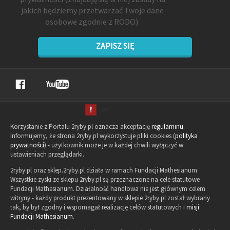
jakich będziemy przetwarzać Twoje dane
osobowe zgodnie z RODO).
ZAPISZ SIĘ
Korzystanie z Portalu 2ryby.pl oznacza akceptację
regulaminu
.
Informujemy, że strona 2ryby.pl wykorzystuje pliki cookies (
polityka
prywatności
) - użytkownik może je w każdej chwili wyłączyć w
ustawieniach przeglądarki.
2ryby.pl oraz sklep.2ryby.pl działa w ramach Fundacji Mathesianum.
Wszystkie zyski ze sklepu 2ryby.pl są przeznaczone na cele statutowe
Fundacji Mathesianum. Działalność handlowa nie jest głównym celem
witryny - każdy produkt prezentowany w sklepie 2ryby.pl został wybrany
tak, by był zgodny i wspomagał realizację celów statutowych i
misji
Fundacji Mathesianum
.