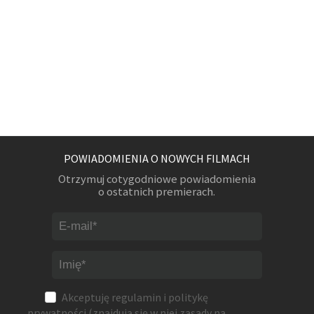
POWIADOMIENIA O NOWYCH FILMACH
Otrzymuj cotygodniowe powiadomienia
o ostatnich premierach.
Akceptuję
regulamin
i
politykę
prywatności
(znajdują się w niej zasady na