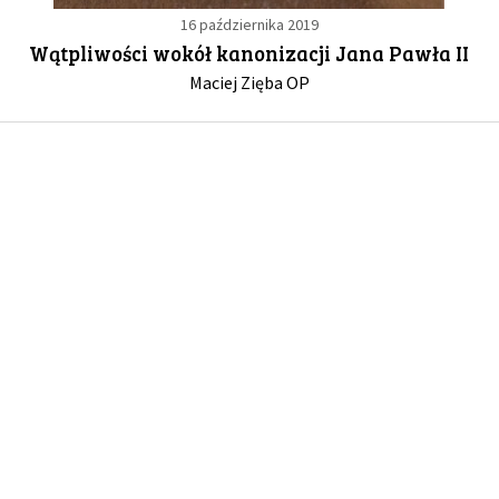
16 października 2019
Wątpliwości wokół kanonizacji Jana Pawła II
GALERIA
Maciej Zięba OP
DRUŻYNA
WESPRZYJ NAS
PARTNERZY
NEWSLETTER
DLA MEDIÓW
KONTAKT