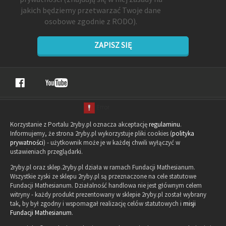
jakich będziemy przetwarzać Twoje dane
osobowe zgodnie z RODO).
ZAPISZ SIĘ
Korzystanie z Portalu 2ryby.pl oznacza akceptację
regulaminu
.
Informujemy, że strona 2ryby.pl wykorzystuje pliki cookies (
polityka
prywatności
) - użytkownik może je w każdej chwili wyłączyć w
ustawieniach przeglądarki.
2ryby.pl oraz sklep.2ryby.pl działa w ramach Fundacji Mathesianum.
Wszystkie zyski ze sklepu 2ryby.pl są przeznaczone na cele statutowe
Fundacji Mathesianum. Działalność handlowa nie jest głównym celem
witryny - każdy produkt prezentowany w sklepie 2ryby.pl został wybrany
tak, by był zgodny i wspomagał realizację celów statutowych i
misji
Fundacji Mathesianum
.