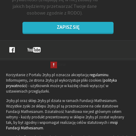
jakich będziemy przetwarzać Twoje dane
osobowe zgodnie z RODO).
ZAPISZ SIĘ
Korzystanie z Portalu 2ryby.pl oznacza akceptację
regulaminu
.
Informujemy, że strona 2ryby.pl wykorzystuje pliki cookies (
polityka
prywatności
) - użytkownik może je w każdej chwili wyłączyć w
ustawieniach przeglądarki.
2ryby.pl oraz sklep.2ryby.pl działa w ramach Fundacji Mathesianum.
Wszystkie zyski ze sklepu 2ryby.pl są przeznaczone na cele statutowe
Fundacji Mathesianum. Działalność handlowa nie jest głównym celem
witryny - każdy produkt prezentowany w sklepie 2ryby.pl został wybrany
tak, by był zgodny i wspomagał realizację celów statutowych i
misji
Fundacji Mathesianum
.