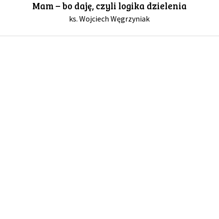
Mam – bo daję, czyli logika dzielenia
ks. Wojciech Węgrzyniak
GALERIA
DRUŻYNA
WESPRZYJ NAS
PARTNERZY
NEWSLETTER
DLA MEDIÓW
KONTAKT