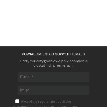
POWIADOMIENIA O NOWYCH FILMACH
Otrzymuj cotygodniowe powiadomienia
o ostatnich premierach.
Akceptuję
regulamin
i
politykę
prywatności
(znajdują się w niej zasady na