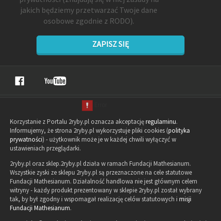
jakich będziemy przetwarzać Twoje dane
osobowe zgodnie z RODO).
ZAPISZ SIĘ
Korzystanie z Portalu 2ryby.pl oznacza akceptację
regulaminu
.
Informujemy, że strona 2ryby.pl wykorzystuje pliki cookies (
polityka
prywatności
) - użytkownik może je w każdej chwili wyłączyć w
ustawieniach przeglądarki.
2ryby.pl oraz sklep.2ryby.pl działa w ramach Fundacji Mathesianum.
Wszystkie zyski ze sklepu 2ryby.pl są przeznaczone na cele statutowe
Fundacji Mathesianum. Działalność handlowa nie jest głównym celem
witryny - każdy produkt prezentowany w sklepie 2ryby.pl został wybrany
tak, by był zgodny i wspomagał realizację celów statutowych i
misji
Fundacji Mathesianum
.