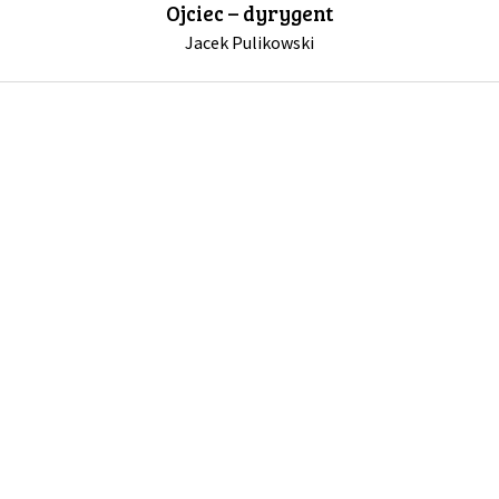
Ojciec – dyrygent
Jacek Pulikowski
GALERIA
DRUŻYNA
WESPRZYJ NAS
PARTNERZY
NEWSLETTER
DLA MEDIÓW
KONTAKT