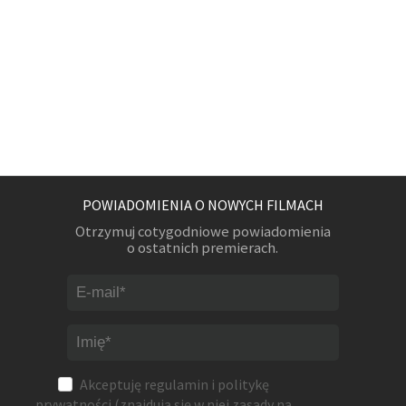
POWIADOMIENIA O NOWYCH FILMACH
Otrzymuj cotygodniowe powiadomienia
o ostatnich premierach.
Akceptuję
regulamin
i
politykę
prywatności
(znajdują się w niej zasady na