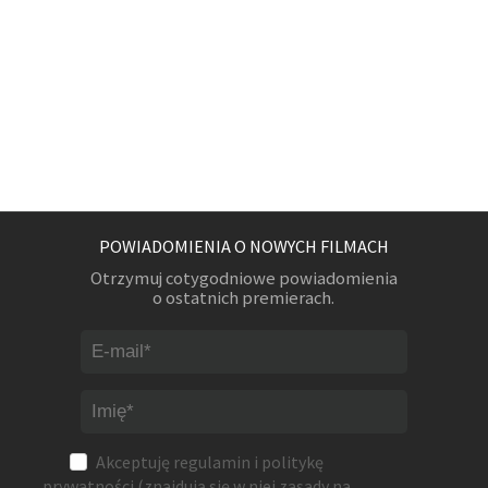
POWIADOMIENIA O NOWYCH FILMACH
Otrzymuj cotygodniowe powiadomienia
o ostatnich premierach.
Akceptuję
regulamin
i
politykę
prywatności
(znajdują się w niej zasady na