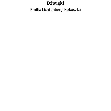
Dźwięki
Emilia Lichtenberg-Kokoszka
GALERIA
DRUŻYNA
WESPRZYJ NAS
PARTNERZY
NEWSLETTER
DLA MEDIÓW
KONTAKT