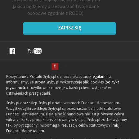
jakich będziemy przetwarzać Twoje dane
osobowe zgodnie z RODO).
ZAPISZ SIĘ
Korzystanie z Portalu 2ryby.pl oznacza akceptację
regulaminu
.
Informujemy, że strona 2ryby.pl wykorzystuje pliki cookies (
polityka
prywatności
) - użytkownik może je w każdej chwili wyłączyć w
ustawieniach przeglądarki.
2ryby.pl oraz sklep.2ryby.pl działa w ramach Fundacji Mathesianum.
Wszystkie zyski ze sklepu 2ryby.pl są przeznaczone na cele statutowe
Fundacji Mathesianum. Działalność handlowa nie jest głównym celem
witryny - każdy produkt prezentowany w sklepie 2ryby.pl został wybrany
tak, by był zgodny i wspomagał realizację celów statutowych i
misji
Fundacji Mathesianum
.