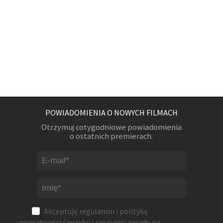
POWIADOMIENIA O NOWYCH FILMACH
Otrzymuj cotygodniowe powiadomienia
o ostatnich premierach.
Akceptuję
regulamin
i
politykę
prywatności
(znajdują się w niej zasady na