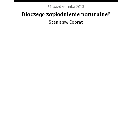
31 października 2013
Dlaczego zapłodnienie naturalne?
GALERIA
Stanisław Cebrat
DRUŻYNA
WESPRZYJ NAS
PARTNERZY
NEWSLETTER
DLA MEDIÓW
KONTAKT