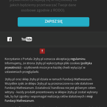
jakich będziemy przetwarzać Twoje dane
osobowe zgodnie z RODO).
ZAPISZ SIĘ
Korzystanie z Portalu 2ryby.pl oznacza akceptację
regulaminu
.
Informujemy, że strona 2ryby.pl wykorzystuje pliki cookies (
polityka
prywatności
) - użytkownik może je w każdej chwili wyłączyć w
ustawieniach przeglądarki.
2ryby.pl oraz sklep.2ryby.pl działa w ramach Fundacji Mathesianum.
Wszystkie zyski ze sklepu 2ryby.pl są przeznaczone na cele statutowe
Fundacji Mathesianum. Działalność handlowa nie jest głównym celem
witryny - każdy produkt prezentowany w sklepie 2ryby.pl został wybrany
tak, by był zgodny i wspomagał realizację celów statutowych i
misji
Fundacji Mathesianum
.