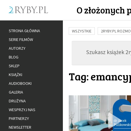
O złożonych 
STRONA GŁÓWNA
WSZYSTKIE
2RYBY.PL ROZM
SERIE FILMÓW
BUDOWANIE WIĘZI
RODZINA
AUTORZY
Szukasz książek 2ry
ADOPCJA
BLOG
SKLEP
Tag: emancy
KSIĄŻKI
AUDIOBOOKI
GALERIA
DRUŻYNA
WESPRZYJ NAS
PARTNERZY
NEWSLETTER