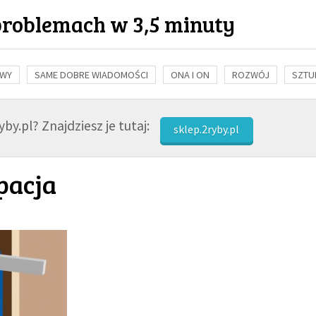
problemach w 3,5 minuty
OWY
SAME DOBRE WIADOMOŚCI
ONA I ON
ROZWÓJ
SZTU
NAUKA
BIBLIA
KOBIETA
MĘŻCZYZNA
RELIGIE
FI
by.pl? Znajdziesz je tutaj:
sklep.2ryby.pl
pacja