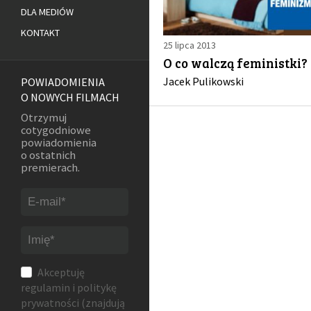
DLA MEDIÓW
KONTAKT
25 lipca 2013
O co walczą feministki?
Jacek Pulikowski
POWIADOMIENIA
O NOWYCH FILMACH
Otrzymuj
cotygodniowe
powiadomienia
o ostatnich
premierach.
Akceptuję
regulamin
i
politykę
prywatności
(znajdują