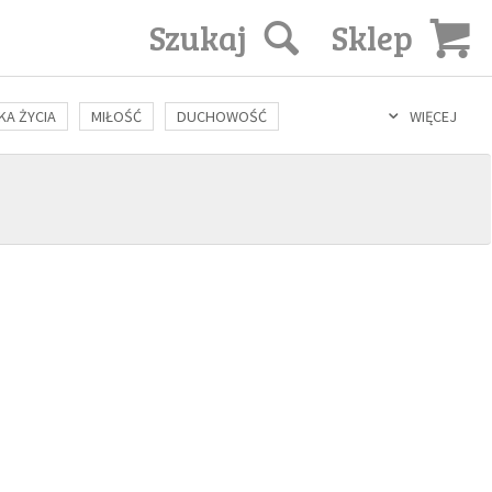
Szukaj
Sklep
KA ŻYCIA
MIŁOŚĆ
DUCHOWOŚĆ
WIĘCEJ
LOZOFIA
KULTURA
ŚWIĘCI
SEKS
IN VITRO