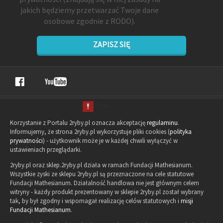
jakich będziemy przetwarzać Twoje dane
osobowe zgodnie z RODO).
ZAPISZ SIĘ
Korzystanie z Portalu 2ryby.pl oznacza akceptację
regulaminu
.
Informujemy, że strona 2ryby.pl wykorzystuje pliki cookies (
polityka
prywatności
) - użytkownik może je w każdej chwili wyłączyć w
ustawieniach przeglądarki.
2ryby.pl oraz sklep.2ryby.pl działa w ramach Fundacji Mathesianum.
Wszystkie zyski ze sklepu 2ryby.pl są przeznaczone na cele statutowe
Fundacji Mathesianum. Działalność handlowa nie jest głównym celem
witryny - każdy produkt prezentowany w sklepie 2ryby.pl został wybrany
tak, by był zgodny i wspomagał realizację celów statutowych i
misji
Fundacji Mathesianum
.