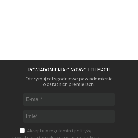
POWIADOMIENIA O NOWYCH FILMACH
Otrzymuj cotygodniowe powiadomienia
o ostatnich premierach.
Akceptuję
regulamin
i
politykę
prywatności
(znajdują się w niej zasady na