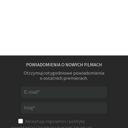
POWIADOMIENIA O NOWYCH FILMACH
Otrzymuj cotygodniowe powiadomienia
o ostatnich premierach.
Akceptuję
regulamin
i
politykę
prywatności
(znajdują się w niej zasady na