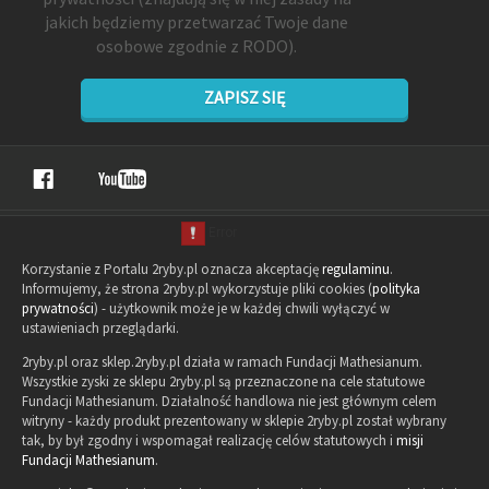
jakich będziemy przetwarzać Twoje dane
osobowe zgodnie z RODO).
ZAPISZ SIĘ
Korzystanie z Portalu 2ryby.pl oznacza akceptację
regulaminu
.
Informujemy, że strona 2ryby.pl wykorzystuje pliki cookies (
polityka
prywatności
) - użytkownik może je w każdej chwili wyłączyć w
ustawieniach przeglądarki.
2ryby.pl oraz sklep.2ryby.pl działa w ramach Fundacji Mathesianum.
Wszystkie zyski ze sklepu 2ryby.pl są przeznaczone na cele statutowe
Fundacji Mathesianum. Działalność handlowa nie jest głównym celem
witryny - każdy produkt prezentowany w sklepie 2ryby.pl został wybrany
tak, by był zgodny i wspomagał realizację celów statutowych i
misji
Fundacji Mathesianum
.