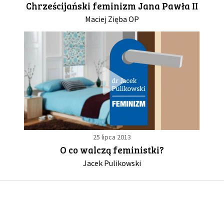
Chrześcijański feminizm Jana Pawła II
Maciej Zięba OP
GALERIA
DRUŻYNA
WESPRZYJ NAS
PARTNERZY
25 lipca 2013
NEWSLETTER
O co walczą feministki?
Jacek Pulikowski
DLA MEDIÓW
KONTAKT