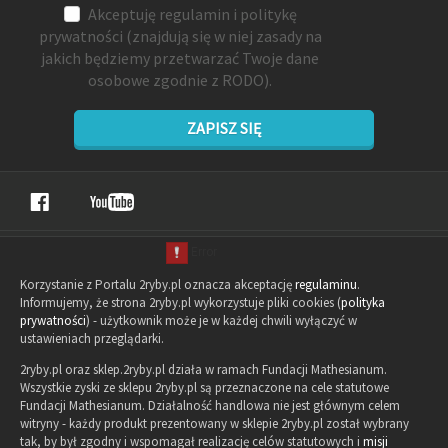
Akceptuję
regulamin
i
politykę
prywatności
(znajdują się w niej zasady na
jakich będziemy przetwarzać Twoje dane
osobowe zgodnie z RODO).
ZAPISZ SIĘ
Korzystanie z Portalu 2ryby.pl oznacza akceptację
regulaminu
.
Informujemy, że strona 2ryby.pl wykorzystuje pliki cookies (
polityka
prywatności
) - użytkownik może je w każdej chwili wyłączyć w
ustawieniach przeglądarki.
2ryby.pl oraz sklep.2ryby.pl działa w ramach Fundacji Mathesianum.
Wszystkie zyski ze sklepu 2ryby.pl są przeznaczone na cele statutowe
Fundacji Mathesianum. Działalność handlowa nie jest głównym celem
witryny - każdy produkt prezentowany w sklepie 2ryby.pl został wybrany
tak, by był zgodny i wspomagał realizację celów statutowych i
misji