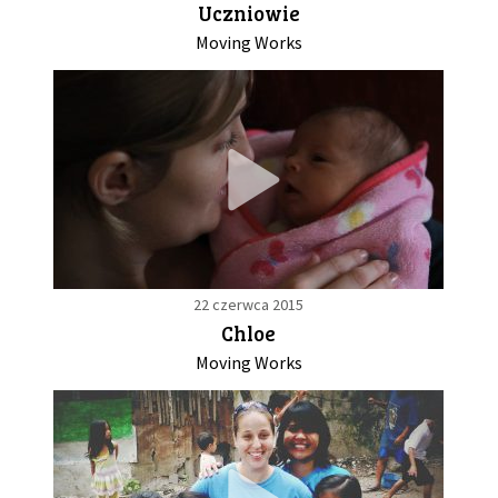
Uczniowie
Moving Works
GALERIA
DRUŻYNA
WESPRZYJ NAS
PARTNERZY
22 czerwca 2015
NEWSLETTER
Chloe
Moving Works
DLA MEDIÓW
KONTAKT