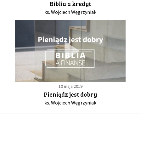
Biblia a kredyt
ks. Wojciech Węgrzyniak
GALERIA
DRUŻYNA
WESPRZYJ NAS
PARTNERZY
10 maja 2019
NEWSLETTER
Pieniądz jest dobry
ks. Wojciech Węgrzyniak
DLA MEDIÓW
KONTAKT