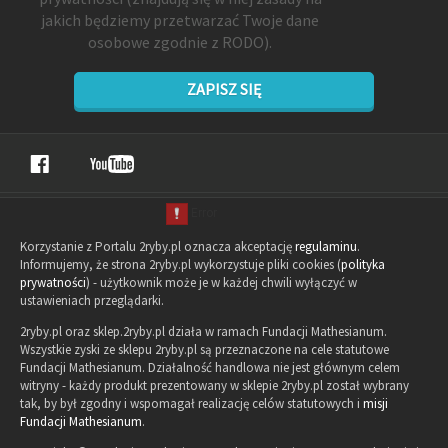
jakich będziemy przetwarzać Twoje dane
osobowe zgodnie z RODO).
ZAPISZ SIĘ
Korzystanie z Portalu 2ryby.pl oznacza akceptację
regulaminu
.
Informujemy, że strona 2ryby.pl wykorzystuje pliki cookies (
polityka
prywatności
) - użytkownik może je w każdej chwili wyłączyć w
ustawieniach przeglądarki.
2ryby.pl oraz sklep.2ryby.pl działa w ramach Fundacji Mathesianum.
Wszystkie zyski ze sklepu 2ryby.pl są przeznaczone na cele statutowe
Fundacji Mathesianum. Działalność handlowa nie jest głównym celem
witryny - każdy produkt prezentowany w sklepie 2ryby.pl został wybrany
tak, by był zgodny i wspomagał realizację celów statutowych i
misji
Fundacji Mathesianum
.