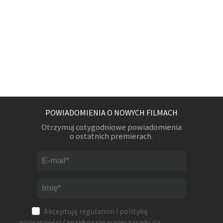
POWIADOMIENIA O NOWYCH FILMACH
Otrzymuj cotygodniowe powiadomienia
o ostatnich premierach.
Akceptuję
regulamin
i
politykę
prywatności
(znajdują się w niej zasady na