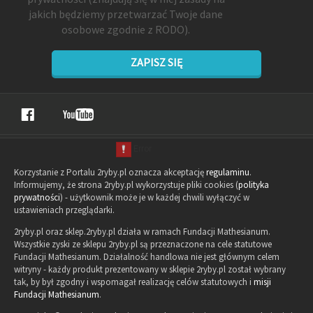
jakich będziemy przetwarzać Twoje dane
osobowe zgodnie z RODO).
ZAPISZ SIĘ
Korzystanie z Portalu 2ryby.pl oznacza akceptację
regulaminu
.
Informujemy, że strona 2ryby.pl wykorzystuje pliki cookies (
polityka
prywatności
) - użytkownik może je w każdej chwili wyłączyć w
ustawieniach przeglądarki.
2ryby.pl oraz sklep.2ryby.pl działa w ramach Fundacji Mathesianum.
Wszystkie zyski ze sklepu 2ryby.pl są przeznaczone na cele statutowe
Fundacji Mathesianum. Działalność handlowa nie jest głównym celem
witryny - każdy produkt prezentowany w sklepie 2ryby.pl został wybrany
tak, by był zgodny i wspomagał realizację celów statutowych i
misji
Fundacji Mathesianum
.