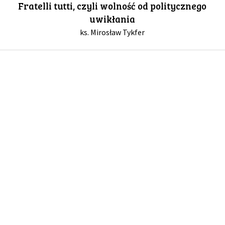
Fratelli tutti, czyli wolność od politycznego
uwikłania
GALERIA
ks. Mirosław Tykfer
DRUŻYNA
WESPRZYJ NAS
PARTNERZY
NEWSLETTER
DLA MEDIÓW
KONTAKT