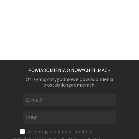
POWIADOMIENIA O NOWYCH FILMACH
Otrzymuj cotygodniowe powiadomienia
o ostatnich premierach.
Akceptuję
regulamin
i
politykę
prywatności
(znajdują się w niej zasady na