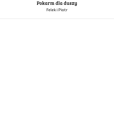
Pokarm dla duszy
Felek i Piotr
GALERIA
DRUŻYNA
WESPRZYJ NAS
PARTNERZY
NEWSLETTER
DLA MEDIÓW
KONTAKT