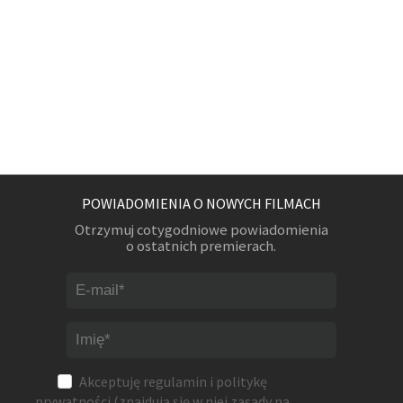
POWIADOMIENIA O NOWYCH FILMACH
Otrzymuj cotygodniowe powiadomienia
o ostatnich premierach.
Akceptuję
regulamin
i
politykę
prywatności
(znajdują się w niej zasady na