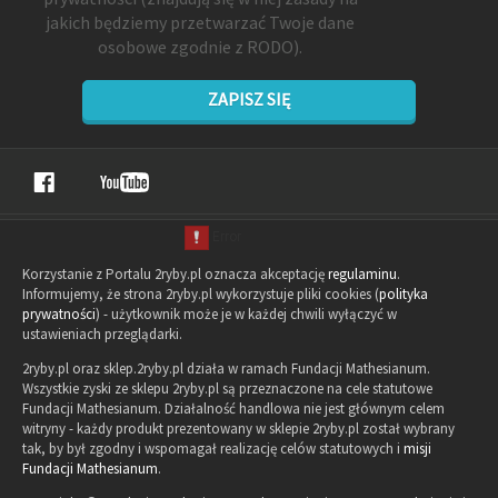
jakich będziemy przetwarzać Twoje dane
osobowe zgodnie z RODO).
ZAPISZ SIĘ
Korzystanie z Portalu 2ryby.pl oznacza akceptację
regulaminu
.
Informujemy, że strona 2ryby.pl wykorzystuje pliki cookies (
polityka
prywatności
) - użytkownik może je w każdej chwili wyłączyć w
ustawieniach przeglądarki.
2ryby.pl oraz sklep.2ryby.pl działa w ramach Fundacji Mathesianum.
Wszystkie zyski ze sklepu 2ryby.pl są przeznaczone na cele statutowe
Fundacji Mathesianum. Działalność handlowa nie jest głównym celem
witryny - każdy produkt prezentowany w sklepie 2ryby.pl został wybrany
tak, by był zgodny i wspomagał realizację celów statutowych i
misji
Fundacji Mathesianum
.