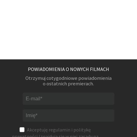
POWIADOMIENIA O NOWYCH FILMACH
Otrzymuj cotygodniowe powiadomienia
o ostatnich premierach.
Akceptuję
regulamin
i
politykę
prywatności
(znajdują się w niej zasady na