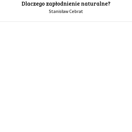
Dlaczego zapłodnienie naturalne?
Stanisław Cebrat
GALERIA
DRUŻYNA
WESPRZYJ NAS
PARTNERZY
NEWSLETTER
DLA MEDIÓW
KONTAKT