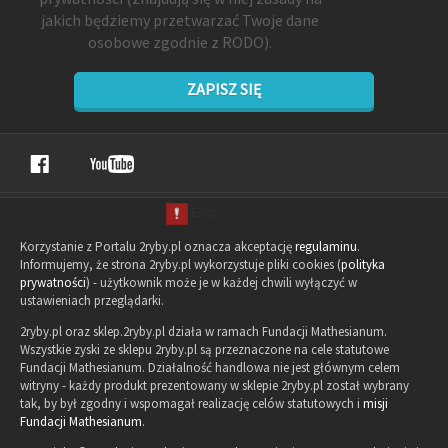
jakich będziemy przetwarzać Twoje dane
osobowe zgodnie z RODO).
ZAPISZ SIĘ
Korzystanie z Portalu 2ryby.pl oznacza akceptację
regulaminu
.
Informujemy, że strona 2ryby.pl wykorzystuje pliki cookies (
polityka
prywatności
) - użytkownik może je w każdej chwili wyłączyć w
ustawieniach przeglądarki.
2ryby.pl oraz sklep.2ryby.pl działa w ramach Fundacji Mathesianum.
Wszystkie zyski ze sklepu 2ryby.pl są przeznaczone na cele statutowe
Fundacji Mathesianum. Działalność handlowa nie jest głównym celem
witryny - każdy produkt prezentowany w sklepie 2ryby.pl został wybrany
tak, by był zgodny i wspomagał realizację celów statutowych i
misji
Fundacji Mathesianum
.