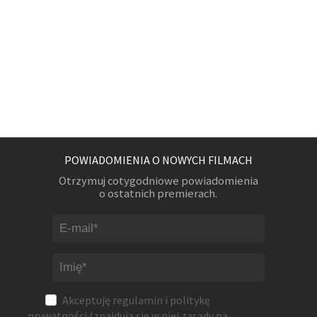
POWIADOMIENIA O NOWYCH FILMACH
Otrzymuj cotygodniowe powiadomienia
o ostatnich premierach.
Akceptuję
regulamin
i
politykę
prywatności
(znajdują się w niej zasady na