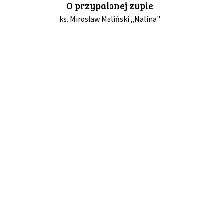
O przypalonej zupie
ks. Mirosław Maliński „Malina"
GALERIA
DRUŻYNA
WESPRZYJ NAS
PARTNERZY
NEWSLETTER
DLA MEDIÓW
KONTAKT