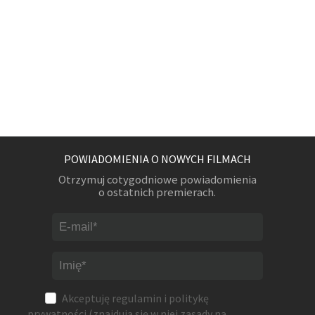
POWIADOMIENIA O NOWYCH FILMACH
Otrzymuj cotygodniowe powiadomienia
o ostatnich premierach.
Akceptuję
regulamin
i
politykę
prywatności
(znajdują się w niej zasady na