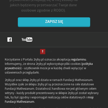
jakich będziemy przetwarzać Twoje dane
osobowe zgodnie z RODO).
ZAPISZ SIĘ
Korzystanie z Portalu 2ryby.pl oznacza akceptację
regulaminu
.
Informujemy, że strona 2ryby.pl wykorzystuje pliki cookies (
polityka
prywatności
) - użytkownik może je w każdej chwili wyłączyć w
ustawieniach przeglądarki.
2ryby.pl oraz sklep.2ryby.pl działa w ramach Fundacji Mathesianum.
Wszystkie zyski ze sklepu 2ryby.pl są przeznaczone na cele statutowe
Fundacji Mathesianum. Działalność handlowa nie jest głównym celem
witryny - każdy produkt prezentowany w sklepie 2ryby.pl został wybrany
tak, by był zgodny i wspomagał realizację celów statutowych i
misji
Fundacji Mathesianum
.