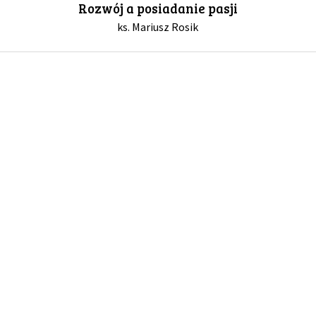
Rozwój a posiadanie pasji
ks. Mariusz Rosik
GALERIA
DRUŻYNA
WESPRZYJ NAS
PARTNERZY
NEWSLETTER
DLA MEDIÓW
KONTAKT