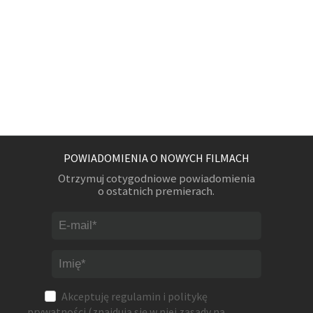
POWIADOMIENIA O NOWYCH FILMACH
Otrzymuj cotygodniowe powiadomienia
o ostatnich premierach.
Akceptuję
regulamin
i
politykę
prywatności
(znajdują się w niej zasady na