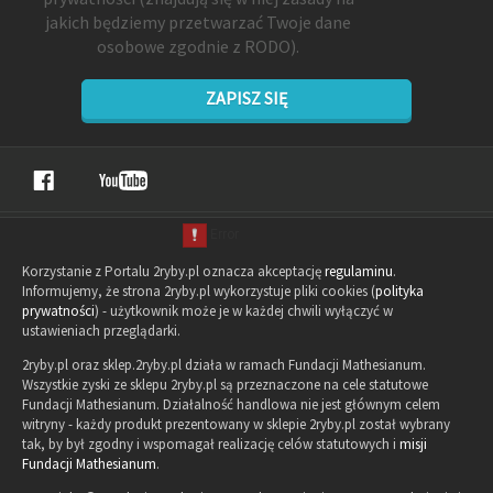
jakich będziemy przetwarzać Twoje dane
osobowe zgodnie z RODO).
ZAPISZ SIĘ
Korzystanie z Portalu 2ryby.pl oznacza akceptację
regulaminu
.
Informujemy, że strona 2ryby.pl wykorzystuje pliki cookies (
polityka
prywatności
) - użytkownik może je w każdej chwili wyłączyć w
ustawieniach przeglądarki.
2ryby.pl oraz sklep.2ryby.pl działa w ramach Fundacji Mathesianum.
Wszystkie zyski ze sklepu 2ryby.pl są przeznaczone na cele statutowe
Fundacji Mathesianum. Działalność handlowa nie jest głównym celem
witryny - każdy produkt prezentowany w sklepie 2ryby.pl został wybrany
tak, by był zgodny i wspomagał realizację celów statutowych i
misji
Fundacji Mathesianum
.