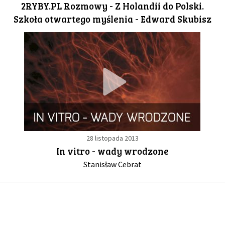
2RYBY.PL Rozmowy - Z Holandii do Polski.
Szkoła otwartego myślenia - Edward Skubisz
GALERIA
DRUŻYNA
WESPRZYJ NAS
PARTNERZY
28 listopada 2013
NEWSLETTER
In vitro - wady wrodzone
Stanisław Cebrat
DLA MEDIÓW
KONTAKT