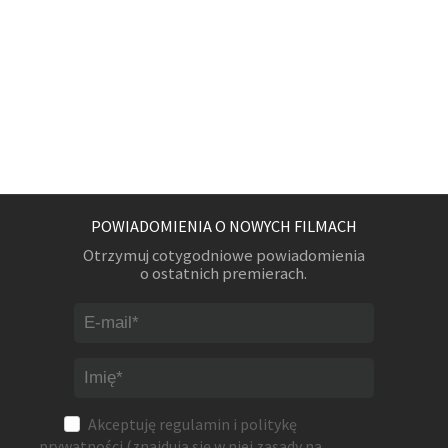
POWIADOMIENIA O NOWYCH FILMACH
Otrzymuj cotygodniowe powiadomienia
o ostatnich premierach.
Akceptuję
regulamin
i
politykę
prywatności
(znajdują się w niej zasady na