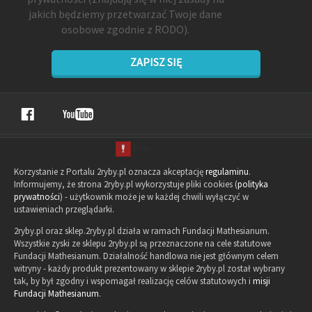
jakich będziemy przetwarzać Twoje dane
osobowe zgodnie z RODO).
ZAPISZ SIĘ
Korzystanie z Portalu 2ryby.pl oznacza akceptację
regulaminu
.
Informujemy, że strona 2ryby.pl wykorzystuje pliki cookies (
polityka
prywatności
) - użytkownik może je w każdej chwili wyłączyć w
ustawieniach przeglądarki.
2ryby.pl oraz sklep.2ryby.pl działa w ramach Fundacji Mathesianum.
Wszystkie zyski ze sklepu 2ryby.pl są przeznaczone na cele statutowe
Fundacji Mathesianum. Działalność handlowa nie jest głównym celem
witryny - każdy produkt prezentowany w sklepie 2ryby.pl został wybrany
tak, by był zgodny i wspomagał realizację celów statutowych i
misji
Fundacji Mathesianum
.