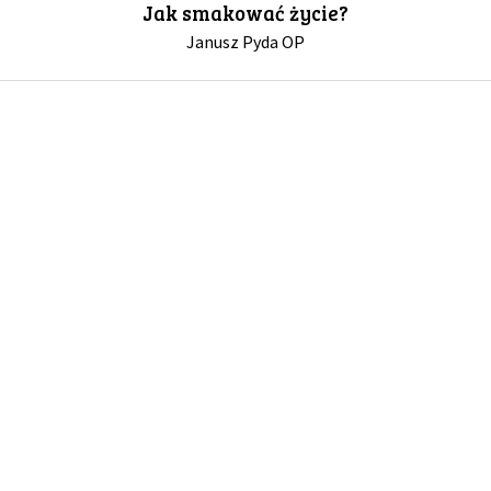
Jak smakować życie?
Janusz Pyda OP
GALERIA
DRUŻYNA
WESPRZYJ NAS
PARTNERZY
NEWSLETTER
DLA MEDIÓW
KONTAKT