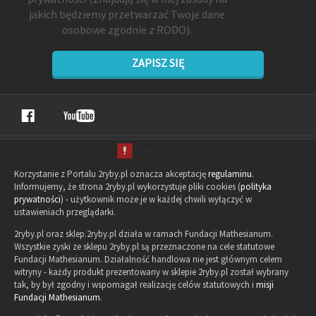
jakich będziemy przetwarzać Twoje dane
osobowe zgodnie z RODO).
ZAPISZ SIĘ
Korzystanie z Portalu 2ryby.pl oznacza akceptację
regulaminu
.
Informujemy, że strona 2ryby.pl wykorzystuje pliki cookies (
polityka
prywatności
) - użytkownik może je w każdej chwili wyłączyć w
ustawieniach przeglądarki.
2ryby.pl oraz sklep.2ryby.pl działa w ramach Fundacji Mathesianum.
Wszystkie zyski ze sklepu 2ryby.pl są przeznaczone na cele statutowe
Fundacji Mathesianum. Działalność handlowa nie jest głównym celem
witryny - każdy produkt prezentowany w sklepie 2ryby.pl został wybrany
tak, by był zgodny i wspomagał realizację celów statutowych i
misji
Fundacji Mathesianum
.