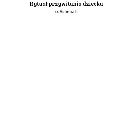
Rytuał przywitania dziecka
o. Ashenafi
GALERIA
DRUŻYNA
WESPRZYJ NAS
PARTNERZY
NEWSLETTER
DLA MEDIÓW
KONTAKT