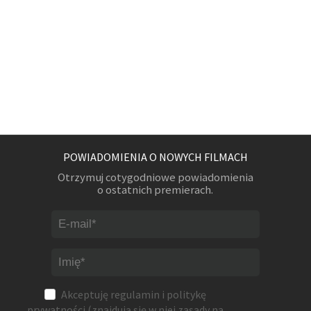
POWIADOMIENIA O NOWYCH FILMACH
Otrzymuj cotygodniowe powiadomienia
o ostatnich premierach.
Akceptuję
regulamin
i
politykę
prywatności
(znajdują się w niej zasady na