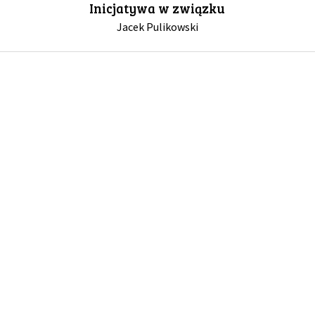
Inicjatywa w związku
Jacek Pulikowski
GALERIA
DRUŻYNA
WESPRZYJ NAS
PARTNERZY
NEWSLETTER
DLA MEDIÓW
KONTAKT