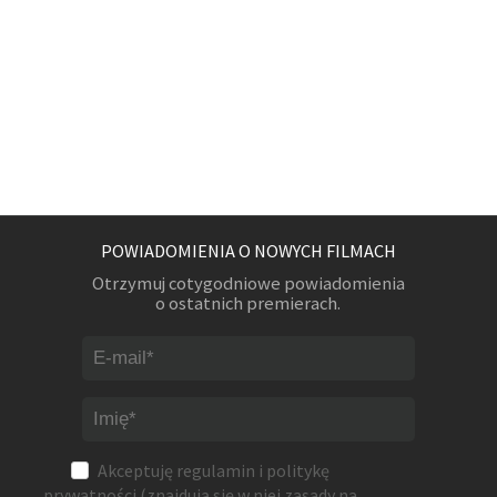
POWIADOMIENIA O NOWYCH FILMACH
Otrzymuj cotygodniowe powiadomienia
o ostatnich premierach.
Akceptuję
regulamin
i
politykę
prywatności
(znajdują się w niej zasady na