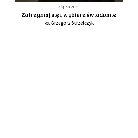
8 lipca 2020
Zatrzymaj się i wybierz świadomie
GALERIA
ks. Grzegorz Strzelczyk
DRUŻYNA
WESPRZYJ NAS
PARTNERZY
NEWSLETTER
DLA MEDIÓW
KONTAKT