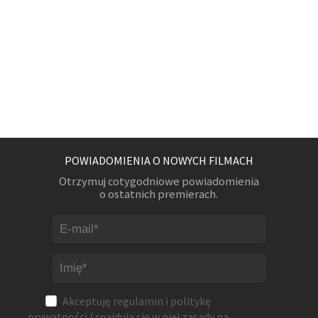
POWIADOMIENIA O NOWYCH FILMACH
Otrzymuj cotygodniowe powiadomienia
o ostatnich premierach.
Akceptuję
regulamin
i
politykę
prywatności
(znajdują się w niej zasady na