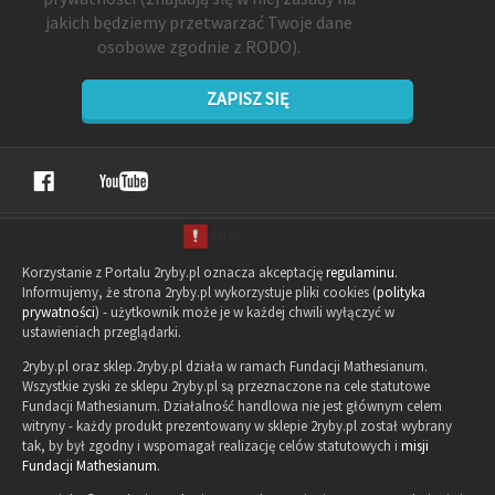
jakich będziemy przetwarzać Twoje dane
osobowe zgodnie z RODO).
ZAPISZ SIĘ
Korzystanie z Portalu 2ryby.pl oznacza akceptację
regulaminu
.
Informujemy, że strona 2ryby.pl wykorzystuje pliki cookies (
polityka
prywatności
) - użytkownik może je w każdej chwili wyłączyć w
ustawieniach przeglądarki.
2ryby.pl oraz sklep.2ryby.pl działa w ramach Fundacji Mathesianum.
Wszystkie zyski ze sklepu 2ryby.pl są przeznaczone na cele statutowe
Fundacji Mathesianum. Działalność handlowa nie jest głównym celem
witryny - każdy produkt prezentowany w sklepie 2ryby.pl został wybrany
tak, by był zgodny i wspomagał realizację celów statutowych i
misji
Fundacji Mathesianum
.