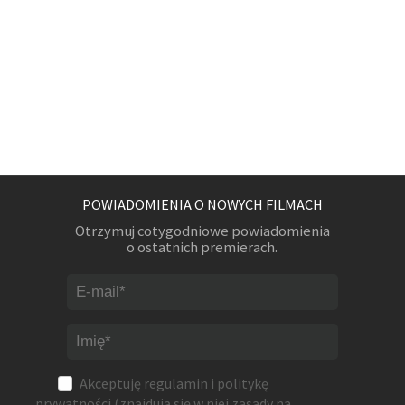
POWIADOMIENIA O NOWYCH FILMACH
Otrzymuj cotygodniowe powiadomienia
o ostatnich premierach.
Akceptuję
regulamin
i
politykę
prywatności
(znajdują się w niej zasady na