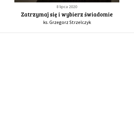
8 lipca 2020
Zatrzymaj się i wybierz świadomie
GALERIA
ks. Grzegorz Strzelczyk
DRUŻYNA
WESPRZYJ NAS
PARTNERZY
NEWSLETTER
DLA MEDIÓW
KONTAKT