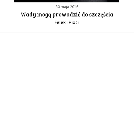
30 maja 2016
Wady mogą prowadzić do szczęścia
GALERIA
Felek i Piotr
DRUŻYNA
WESPRZYJ NAS
PARTNERZY
NEWSLETTER
DLA MEDIÓW
KONTAKT