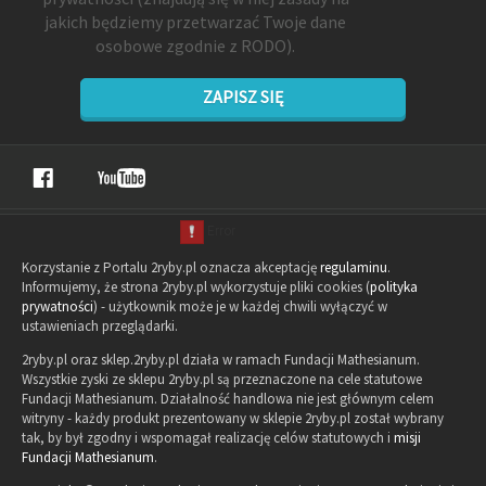
jakich będziemy przetwarzać Twoje dane
osobowe zgodnie z RODO).
ZAPISZ SIĘ
Korzystanie z Portalu 2ryby.pl oznacza akceptację
regulaminu
.
Informujemy, że strona 2ryby.pl wykorzystuje pliki cookies (
polityka
prywatności
) - użytkownik może je w każdej chwili wyłączyć w
ustawieniach przeglądarki.
2ryby.pl oraz sklep.2ryby.pl działa w ramach Fundacji Mathesianum.
Wszystkie zyski ze sklepu 2ryby.pl są przeznaczone na cele statutowe
Fundacji Mathesianum. Działalność handlowa nie jest głównym celem
witryny - każdy produkt prezentowany w sklepie 2ryby.pl został wybrany
tak, by był zgodny i wspomagał realizację celów statutowych i
misji
Fundacji Mathesianum
.