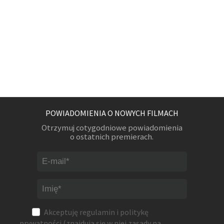
POWIADOMIENIA O NOWYCH FILMACH
Otrzymuj cotygodniowe powiadomienia
o ostatnich premierach.
Akceptuję
regulamin
i
politykę
prywatności
(znajdują się w niej zasady na