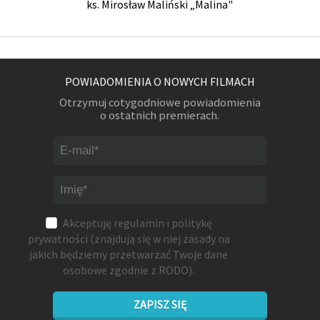
ks. Mirosław Maliński „Malina"
POWIADOMIENIA O NOWYCH FILMACH
Otrzymuj cotygodniowe powiadomienia
o ostatnich premierach.
Akceptuję
regulamin
i
politykę
prywatności
(znajdują się w niej zasady na
jakich będziemy przetwarzać Twoje dane
osobowe zgodnie z RODO).
ZAPISZ SIĘ