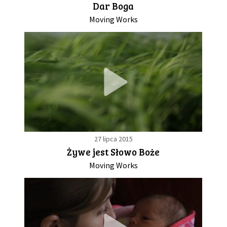
Dar Boga
Moving Works
GALERIA
DRUŻYNA
WESPRZYJ NAS
PARTNERZY
27 lipca 2015
NEWSLETTER
Żywe jest Słowo Boże
Moving Works
DLA MEDIÓW
KONTAKT