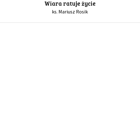
Wiara ratuje życie
ks. Mariusz Rosik
GALERIA
DRUŻYNA
WESPRZYJ NAS
PARTNERZY
NEWSLETTER
DLA MEDIÓW
KONTAKT