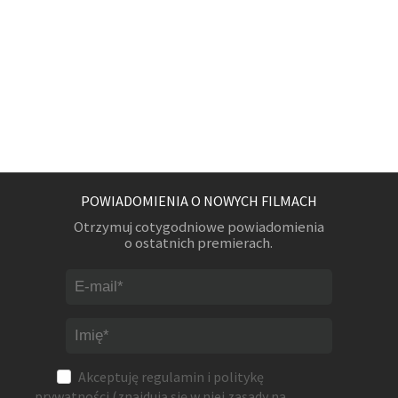
POWIADOMIENIA O NOWYCH FILMACH
Otrzymuj cotygodniowe powiadomienia
o ostatnich premierach.
Akceptuję
regulamin
i
politykę
prywatności
(znajdują się w niej zasady na