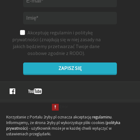
Akceptuję
regulamin
i
politykę
prywatności
(znajdują się w niej zasady na
jakich będziemy przetwarzać Twoje dane
osobowe zgodnie z RODO).
ZAPISZ SIĘ
Korzystanie z Portalu 2ryby.pl oznacza akceptację
regulaminu
.
Informujemy, że strona 2ryby.pl wykorzystuje pliki cookies (
polityka
prywatności
) - użytkownik może je w każdej chwili wyłączyć w
ustawieniach przeglądarki.