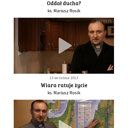
Oddał ducha?
ks. Mariusz Rosik
GALERIA
DRUŻYNA
WESPRZYJ NAS
PARTNERZY
13 września 2013
NEWSLETTER
Wiara ratuje życie
ks. Mariusz Rosik
DLA MEDIÓW
KONTAKT