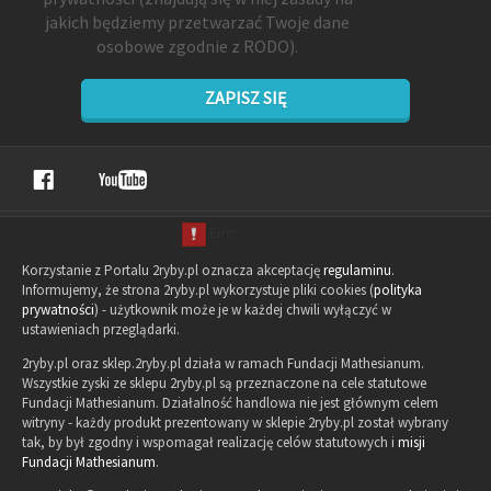
jakich będziemy przetwarzać Twoje dane
osobowe zgodnie z RODO).
ZAPISZ SIĘ
Korzystanie z Portalu 2ryby.pl oznacza akceptację
regulaminu
.
Informujemy, że strona 2ryby.pl wykorzystuje pliki cookies (
polityka
prywatności
) - użytkownik może je w każdej chwili wyłączyć w
ustawieniach przeglądarki.
2ryby.pl oraz sklep.2ryby.pl działa w ramach Fundacji Mathesianum.
Wszystkie zyski ze sklepu 2ryby.pl są przeznaczone na cele statutowe
Fundacji Mathesianum. Działalność handlowa nie jest głównym celem
witryny - każdy produkt prezentowany w sklepie 2ryby.pl został wybrany
tak, by był zgodny i wspomagał realizację celów statutowych i
misji
Fundacji Mathesianum
.