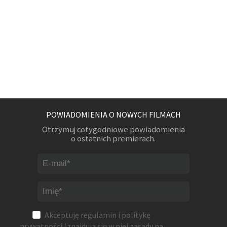
POWIADOMIENIA O NOWYCH FILMACH
Otrzymuj cotygodniowe powiadomienia
o ostatnich premierach.
Akceptuję
regulamin
i
politykę
prywatności
(znajdują się w niej zasady na