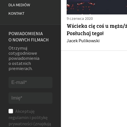
DLA MEDIÓW
KONTAKT
9 czerwca 2020
Wścieka cię coś u męża/
Posłuchaj tego!
POWIADOMIENIA
O NOWYCH FILMACH
Jacek Pulikowski
Otrzymuj
cotygodniowe
powiadomienia
o ostatnich
premierach.
Akceptuję
regulamin
i
politykę
prywatności
(znajdują