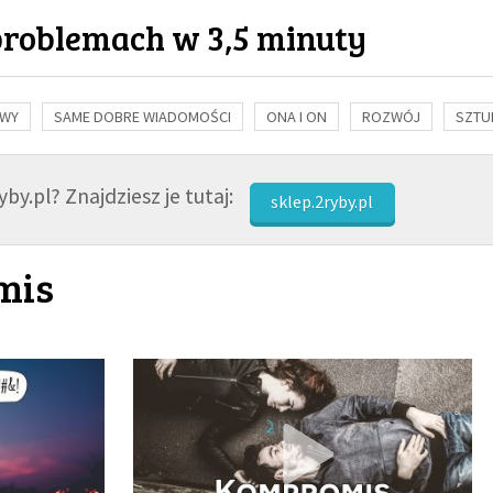
problemach w 3,5 minuty
OWY
SAME DOBRE WIADOMOŚCI
ONA I ON
ROZWÓJ
SZTU
NAUKA
BIBLIA
KOBIETA
MĘŻCZYZNA
RELIGIE
FI
by.pl? Znajdziesz je tutaj:
sklep.2ryby.pl
mis