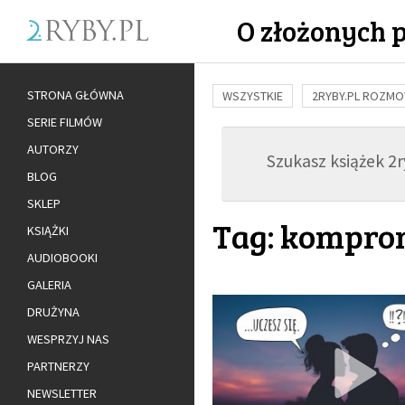
O złożonych 
STRONA GŁÓWNA
WSZYSTKIE
2RYBY.PL ROZM
SERIE FILMÓW
BUDOWANIE WIĘZI
RODZINA
AUTORZY
Szukasz książek 2ry
ADOPCJA
BLOG
SKLEP
Tag: kompro
KSIĄŻKI
AUDIOBOOKI
GALERIA
DRUŻYNA
WESPRZYJ NAS
PARTNERZY
NEWSLETTER