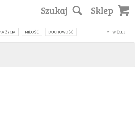
Szukaj
Sklep
KA ŻYCIA
MIŁOŚĆ
DUCHOWOŚĆ
WIĘCEJ
LOZOFIA
KULTURA
ŚWIĘCI
SEKS
IN VITRO