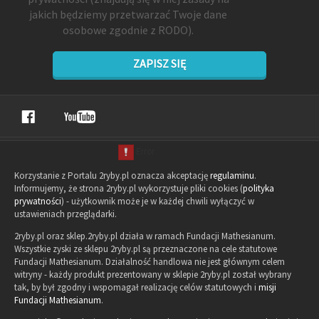
jakich będziemy przetwarzać Twoje dane
osobowe zgodnie z RODO).
ZAPISZ SIĘ
Korzystanie z Portalu 2ryby.pl oznacza akceptację
regulaminu
.
Informujemy, że strona 2ryby.pl wykorzystuje pliki cookies (
polityka
prywatności
) - użytkownik może je w każdej chwili wyłączyć w
ustawieniach przeglądarki.
2ryby.pl oraz sklep.2ryby.pl działa w ramach Fundacji Mathesianum.
Wszystkie zyski ze sklepu 2ryby.pl są przeznaczone na cele statutowe
Fundacji Mathesianum. Działalność handlowa nie jest głównym celem
witryny - każdy produkt prezentowany w sklepie 2ryby.pl został wybrany
tak, by był zgodny i wspomagał realizację celów statutowych i
misji
Fundacji Mathesianum
.