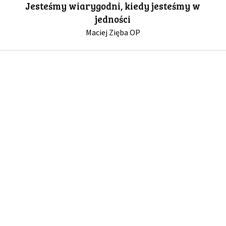
Jesteśmy wiarygodni, kiedy jesteśmy w
jedności
GALERIA
Maciej Zięba OP
DRUŻYNA
WESPRZYJ NAS
PARTNERZY
NEWSLETTER
DLA MEDIÓW
KONTAKT