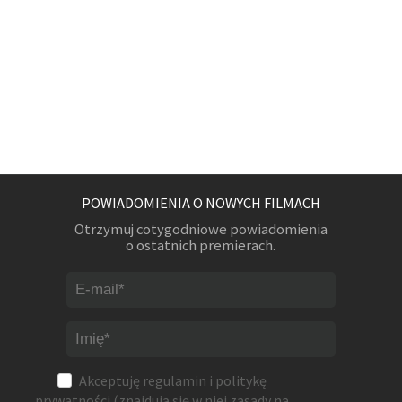
POWIADOMIENIA O NOWYCH FILMACH
Otrzymuj cotygodniowe powiadomienia
o ostatnich premierach.
Akceptuję
regulamin
i
politykę
prywatności
(znajdują się w niej zasady na