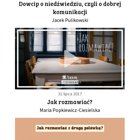
Dowcip o niedźwiedziu, czyli o dobrej
komunikacji
GALERIA
Jacek Pulikowski
DRUŻYNA
WESPRZYJ NAS
PARTNERZY
NEWSLETTER
31 lipca 2017
Jak rozmawiać?
DLA MEDIÓW
Maria Popkiewicz-Ciesielska
KONTAKT