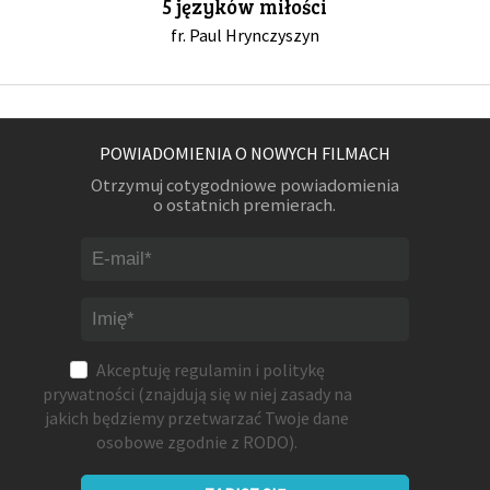
5 języków miłości
fr. Paul Hrynczyszyn
POWIADOMIENIA O NOWYCH FILMACH
Otrzymuj cotygodniowe powiadomienia
o ostatnich premierach.
Akceptuję
regulamin
i
politykę
prywatności
(znajdują się w niej zasady na
jakich będziemy przetwarzać Twoje dane
osobowe zgodnie z RODO).