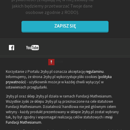
jakich będziemy przetwarzać Twoje dane
osobowe zgodnie z RODO).
ZAPISZ SIĘ
Korzystanie z Portalu 2ryby.pl oznacza akceptację
regulaminu
.
Informujemy, że strona 2ryby.pl wykorzystuje pliki cookies (
polityka
prywatności
) - użytkownik może je w każdej chwili wyłączyć w
ustawieniach przeglądarki.
2ryby.pl oraz sklep.2ryby.pl działa w ramach Fundacji Mathesianum.
Wszystkie zyski ze sklepu 2ryby.pl są przeznaczone na cele statutowe
Fundacji Mathesianum. Działalność handlowa nie jest głównym celem
witryny - każdy produkt prezentowany w sklepie 2ryby.pl został wybrany
tak, by był zgodny i wspomagał realizację celów statutowych i
misji
Fundacji Mathesianum
.