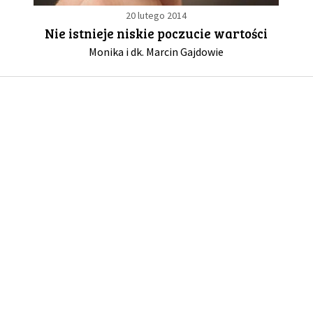
20 lutego 2014
Nie istnieje niskie poczucie wartości
GALERIA
Monika i dk. Marcin Gajdowie
DRUŻYNA
WESPRZYJ NAS
PARTNERZY
NEWSLETTER
DLA MEDIÓW
KONTAKT