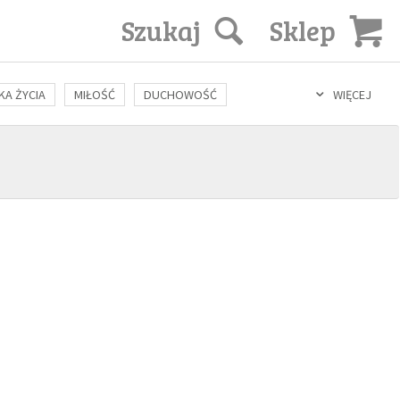
Szukaj
Sklep
KA ŻYCIA
MIŁOŚĆ
DUCHOWOŚĆ
WIĘCEJ
LOZOFIA
KULTURA
ŚWIĘCI
SEKS
IN VITRO