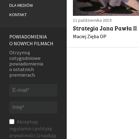
DLA MEDIÓW
KONTAKT
11 października 2019
Strategia Jana Pawła II
Maciej Zięba OP
POWIADOMIENIA
O NOWYCH FILMACH
Otrzymuj
cotygodniowe
powiadomienia
o ostatnich
premierach.
Akceptuję
regulamin
i
politykę
prywatności
(znajdują