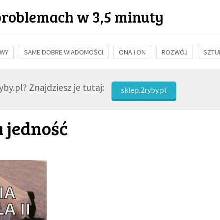
problemach w 3,5 minuty
OWY
SAME DOBRE WIADOMOŚCI
ONA I ON
ROZWÓJ
SZTU
NAUKA
BIBLIA
KOBIETA
MĘŻCZYZNA
RELIGIE
FI
by.pl? Znajdziesz je tutaj:
sklep.2ryby.pl
a jedność