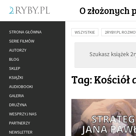
O złożonych 
STRONA GŁÓWNA
WSZYSTKIE
2RYBY.PL ROZM
SERIE FILMÓW
BUDOWANIE WIĘZI
RODZINA
AUTORZY
Szukasz książek 2ry
ADOPCJA
BLOG
SKLEP
Tag: Kościół 
KSIĄŻKI
AUDIOBOOKI
GALERIA
DRUŻYNA
WESPRZYJ NAS
PARTNERZY
NEWSLETTER