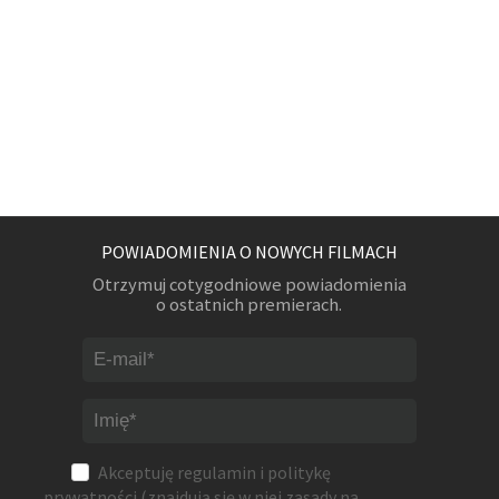
POWIADOMIENIA O NOWYCH FILMACH
Otrzymuj cotygodniowe powiadomienia
o ostatnich premierach.
Akceptuję
regulamin
i
politykę
prywatności
(znajdują się w niej zasady na