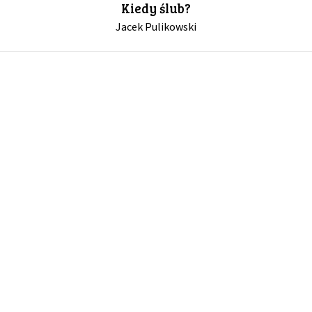
Kiedy ślub?
Jacek Pulikowski
GALERIA
DRUŻYNA
WESPRZYJ NAS
PARTNERZY
NEWSLETTER
DLA MEDIÓW
KONTAKT