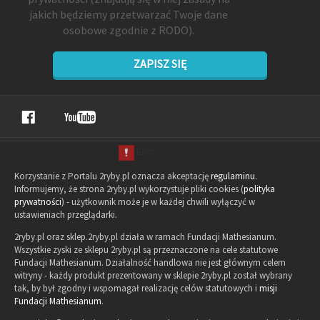
jakich będziemy przetwarzać Twoje dane
osobowe zgodnie z RODO).
ZAPISZ SIĘ
Korzystanie z Portalu 2ryby.pl oznacza akceptację
regulaminu
.
Informujemy, że strona 2ryby.pl wykorzystuje pliki cookies (
polityka
prywatności
) - użytkownik może je w każdej chwili wyłączyć w
ustawieniach przeglądarki.
2ryby.pl oraz sklep.2ryby.pl działa w ramach Fundacji Mathesianum.
Wszystkie zyski ze sklepu 2ryby.pl są przeznaczone na cele statutowe
Fundacji Mathesianum. Działalność handlowa nie jest głównym celem
witryny - każdy produkt prezentowany w sklepie 2ryby.pl został wybrany
tak, by był zgodny i wspomagał realizację celów statutowych i
misji
Fundacji Mathesianum
.