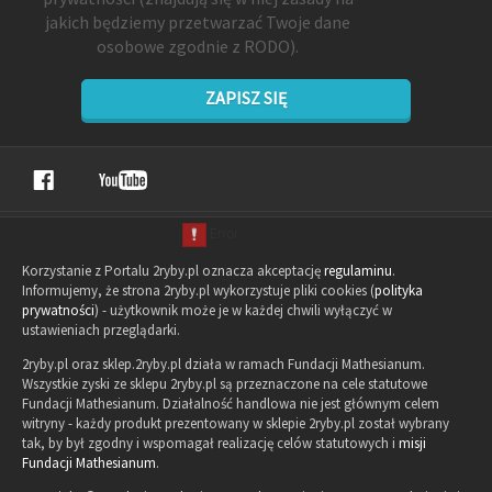
jakich będziemy przetwarzać Twoje dane
osobowe zgodnie z RODO).
ZAPISZ SIĘ
Korzystanie z Portalu 2ryby.pl oznacza akceptację
regulaminu
.
Informujemy, że strona 2ryby.pl wykorzystuje pliki cookies (
polityka
prywatności
) - użytkownik może je w każdej chwili wyłączyć w
ustawieniach przeglądarki.
2ryby.pl oraz sklep.2ryby.pl działa w ramach Fundacji Mathesianum.
Wszystkie zyski ze sklepu 2ryby.pl są przeznaczone na cele statutowe
Fundacji Mathesianum. Działalność handlowa nie jest głównym celem
witryny - każdy produkt prezentowany w sklepie 2ryby.pl został wybrany
tak, by był zgodny i wspomagał realizację celów statutowych i
misji
Fundacji Mathesianum
.