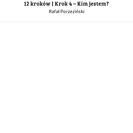
12 kroków | Krok 4 – Kim jestem?
Rafał Porzeziński
GALERIA
DRUŻYNA
WESPRZYJ NAS
PARTNERZY
NEWSLETTER
DLA MEDIÓW
KONTAKT