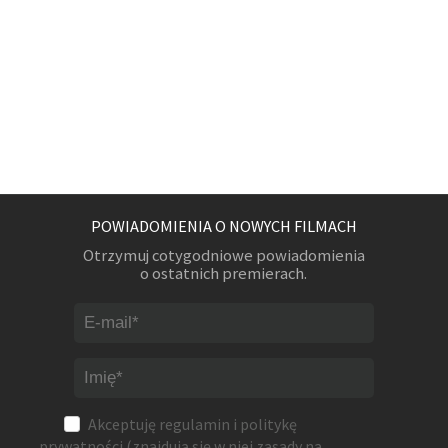
POWIADOMIENIA O NOWYCH FILMACH
Otrzymuj cotygodniowe powiadomienia
o ostatnich premierach.
Akceptuję
regulamin
i
politykę
prywatności
(znajdują się w niej zasady na