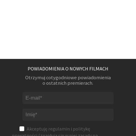
POWIADOMIENIA O NOWYCH FILMACH
Otrzymuj cotygodniowe powiadomienia
o ostatnich premierach.
Akceptuję
regulamin
i
politykę
prywatności
(znajdują się w niej zasady na