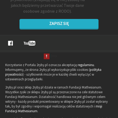
jakich będziemy przetwarzać Twoje dane
osobowe zgodnie z RODO).
ZAPISZ SIĘ
Korzystanie z Portalu 2ryby.pl oznacza akceptację
regulaminu
.
Informujemy, że strona 2ryby.pl wykorzystuje pliki cookies (
polityka
prywatności
) - użytkownik może je w każdej chwili wyłączyć w
ustawieniach przeglądarki.
2ryby.pl oraz sklep.2ryby.pl działa w ramach Fundacji Mathesianum.
Wszystkie zyski ze sklepu 2ryby.pl są przeznaczone na cele statutowe
Fundacji Mathesianum. Działalność handlowa nie jest głównym celem
witryny - każdy produkt prezentowany w sklepie 2ryby.pl został wybrany
tak, by był zgodny i wspomagał realizację celów statutowych i
misji
Fundacji Mathesianum
.