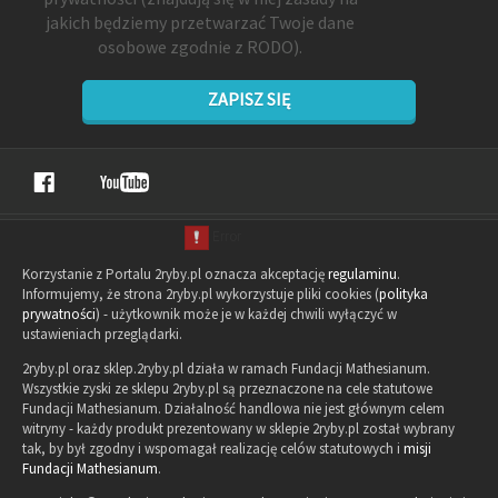
jakich będziemy przetwarzać Twoje dane
osobowe zgodnie z RODO).
ZAPISZ SIĘ
Korzystanie z Portalu 2ryby.pl oznacza akceptację
regulaminu
.
Informujemy, że strona 2ryby.pl wykorzystuje pliki cookies (
polityka
prywatności
) - użytkownik może je w każdej chwili wyłączyć w
ustawieniach przeglądarki.
2ryby.pl oraz sklep.2ryby.pl działa w ramach Fundacji Mathesianum.
Wszystkie zyski ze sklepu 2ryby.pl są przeznaczone na cele statutowe
Fundacji Mathesianum. Działalność handlowa nie jest głównym celem
witryny - każdy produkt prezentowany w sklepie 2ryby.pl został wybrany
tak, by był zgodny i wspomagał realizację celów statutowych i
misji
Fundacji Mathesianum
.