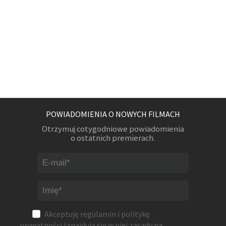
POWIADOMIENIA O NOWYCH FILMACH
Otrzymuj cotygodniowe powiadomienia
o ostatnich premierach.
Akceptuję
regulamin
i
politykę
prywatności
(znajdują się w niej zasady na