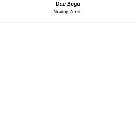
Dar Boga
Moving Works
GALERIA
DRUŻYNA
WESPRZYJ NAS
PARTNERZY
NEWSLETTER
DLA MEDIÓW
KONTAKT