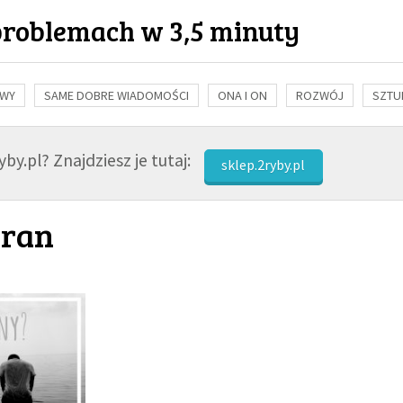
problemach w 3,5 minuty
OWY
SAME DOBRE WIADOMOŚCI
ONA I ON
ROZWÓJ
SZTU
NAUKA
BIBLIA
KOBIETA
MĘŻCZYZNA
RELIGIE
FI
by.pl? Znajdziesz je tutaj:
sklep.2ryby.pl
 ran