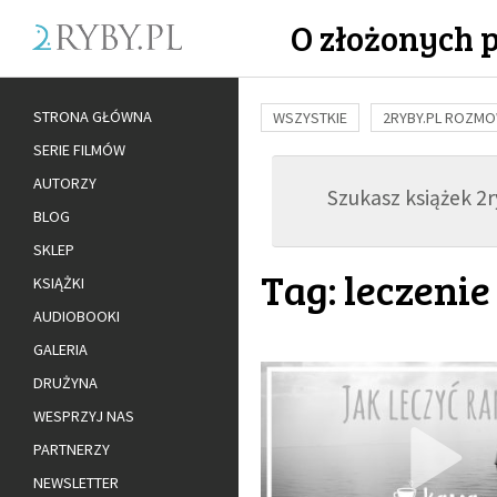
O złożonych 
STRONA GŁÓWNA
WSZYSTKIE
2RYBY.PL ROZM
SERIE FILMÓW
BUDOWANIE WIĘZI
RODZINA
AUTORZY
Szukasz książek 2ry
ADOPCJA
BLOG
SKLEP
Tag: leczenie
KSIĄŻKI
AUDIOBOOKI
GALERIA
DRUŻYNA
WESPRZYJ NAS
PARTNERZY
NEWSLETTER