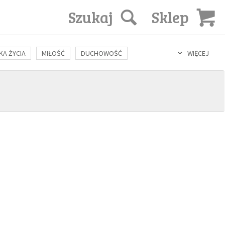
Szukaj
Sklep
KA ŻYCIA
MIŁOŚĆ
DUCHOWOŚĆ
WIĘCEJ
LOZOFIA
KULTURA
ŚWIĘCI
SEKS
IN VITRO