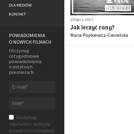
DLA MEDIÓW
KONTAKT
10 lipca 2017
Jak leczyć rany?
Maria Popkiewicz-Ciesielska
POWIADOMIENIA
O NOWYCH FILMACH
Otrzymuj
cotygodniowe
powiadomienia
o ostatnich
premierach.
Akceptuję
regulamin
i
politykę
prywatności
(znajdują