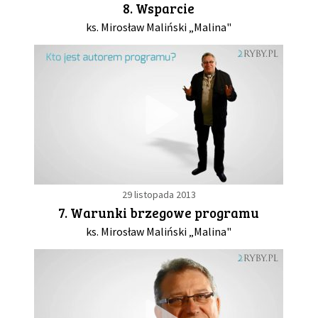
8. Wsparcie
ks. Mirosław Maliński „Malina"
GALERIA
DRUŻYNA
WESPRZYJ NAS
PARTNERZY
29 listopada 2013
NEWSLETTER
7. Warunki brzegowe programu
ks. Mirosław Maliński „Malina"
DLA MEDIÓW
KONTAKT