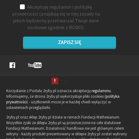
Akceptuję
regulamin
i
politykę
prywatności
(znajdują się w niej zasady na
jakich będziemy przetwarzać Twoje dane
osobowe zgodnie z RODO).
ZAPISZ SIĘ
Korzystanie z Portalu 2ryby.pl oznacza akceptację
regulaminu
.
Informujemy, że strona 2ryby.pl wykorzystuje pliki cookies (
polityka
prywatności
) - użytkownik może je w każdej chwili wyłączyć w
ustawieniach przeglądarki.
2ryby.pl oraz sklep.2ryby.pl działa w ramach Fundacji Mathesianum.
Wszystkie zyski ze sklepu 2ryby.pl są przeznaczone na cele statutowe
Fundacji Mathesianum. Działalność handlowa nie jest głównym celem
witryny - każdy produkt prezentowany w sklepie 2ryby.pl został wybrany