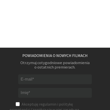
POWIADOMIENIA O NOWYCH FILMACH
Otrzymuj cotygodniowe powiadomienia
o ostatnich premierach.
Akceptuję
regulamin
i
politykę
prywatności
(znajdują się w niej zasady na