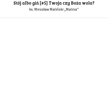
Stój albo giń [#5] Twoja czy Boża wola?
ks. Mirosław Maliński „Malina"
GALERIA
DRUŻYNA
WESPRZYJ NAS
PARTNERZY
NEWSLETTER
DLA MEDIÓW
KONTAKT