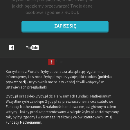
jakich będziemy przetwarzać Twoje dane
osobowe zgodnie z RODO).
ZAPISZ SIĘ
Korzystanie z Portalu 2ryby.pl oznacza akceptację
regulaminu
.
Informujemy, że strona 2ryby.pl wykorzystuje pliki cookies (
polityka
prywatności
) - użytkownik może je w każdej chwili wyłączyć w
ustawieniach przeglądarki.
2ryby.pl oraz sklep.2ryby.pl działa w ramach Fundacji Mathesianum.
Wszystkie zyski ze sklepu 2ryby.pl są przeznaczone na cele statutowe
Fundacji Mathesianum. Działalność handlowa nie jest głównym celem
witryny - każdy produkt prezentowany w sklepie 2ryby.pl został wybrany
tak, by był zgodny i wspomagał realizację celów statutowych i
misji
Fundacji Mathesianum
.