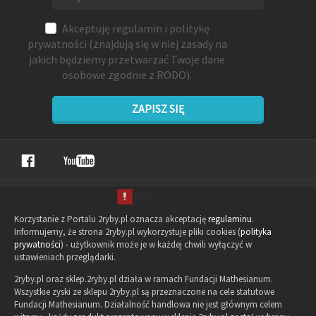
Akceptuję
regulamin
i
politykę
prywatności
(znajdują się w niej zasady na
jakich będziemy przetwarzać Twoje dane
osobowe zgodnie z RODO).
ZAPISZ SIĘ
Korzystanie z Portalu 2ryby.pl oznacza akceptację
regulaminu
.
Informujemy, że strona 2ryby.pl wykorzystuje pliki cookies (
polityka
prywatności
) - użytkownik może je w każdej chwili wyłączyć w
ustawieniach przeglądarki.
2ryby.pl oraz sklep.2ryby.pl działa w ramach Fundacji Mathesianum.
Wszystkie zyski ze sklepu 2ryby.pl są przeznaczone na cele statutowe
Fundacji Mathesianum. Działalność handlowa nie jest głównym celem