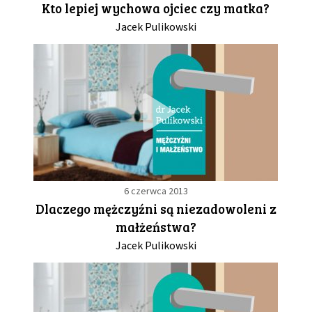
Kto lepiej wychowa ojciec czy matka?
Jacek Pulikowski
GALERIA
DRUŻYNA
WESPRZYJ NAS
PARTNERZY
6 czerwca 2013
NEWSLETTER
Dlaczego mężczyźni są niezadowoleni z
małżeństwa?
DLA MEDIÓW
Jacek Pulikowski
KONTAKT