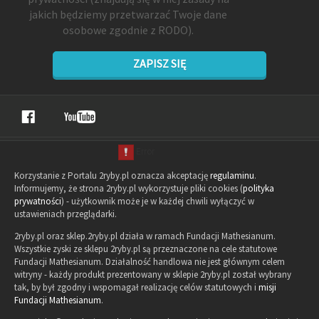
jakich będziemy przetwarzać Twoje dane
osobowe zgodnie z RODO).
ZAPISZ SIĘ
Korzystanie z Portalu 2ryby.pl oznacza akceptację
regulaminu
.
Informujemy, że strona 2ryby.pl wykorzystuje pliki cookies (
polityka
prywatności
) - użytkownik może je w każdej chwili wyłączyć w
ustawieniach przeglądarki.
2ryby.pl oraz sklep.2ryby.pl działa w ramach Fundacji Mathesianum.
Wszystkie zyski ze sklepu 2ryby.pl są przeznaczone na cele statutowe
Fundacji Mathesianum. Działalność handlowa nie jest głównym celem
witryny - każdy produkt prezentowany w sklepie 2ryby.pl został wybrany
tak, by był zgodny i wspomagał realizację celów statutowych i
misji
Fundacji Mathesianum
.