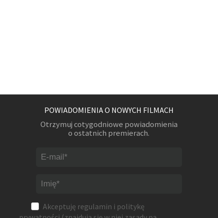
POWIADOMIENIA O NOWYCH FILMACH
Otrzymuj cotygodniowe powiadomienia
o ostatnich premierach.
Akceptuję
regulamin
i
politykę
prywatności
(znajdują się w niej zasady na