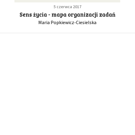
5 czerwca 2017
Sens życia - mapa organizacji zadań
GALERIA
Maria Popkiewicz-Ciesielska
DRUŻYNA
WESPRZYJ NAS
PARTNERZY
NEWSLETTER
DLA MEDIÓW
KONTAKT