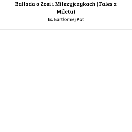
Ballada o Zosi i Milezyjczykach (Tales z
Miletu)
GALERIA
ks. Bartłomiej Kot
DRUŻYNA
WESPRZYJ NAS
PARTNERZY
NEWSLETTER
DLA MEDIÓW
KONTAKT