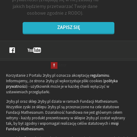
jakich będziemy przetwarzać Twoje dane
osobowe zgodnie z RODO).
ZAPISZ SIĘ
Korzystanie z Portalu 2ryby.pl oznacza akceptację
regulaminu
.
Informujemy, że strona 2ryby.pl wykorzystuje pliki cookies (
polityka
prywatności
) - użytkownik może je w każdej chwili wyłączyć w
ustawieniach przeglądarki.
2ryby.pl oraz sklep.2ryby.pl działa w ramach Fundacji Mathesianum.
Wszystkie zyski ze sklepu 2ryby.pl są przeznaczone na cele statutowe
Fundacji Mathesianum. Działalność handlowa nie jest głównym celem
witryny - każdy produkt prezentowany w sklepie 2ryby.pl został wybrany
tak, by był zgodny i wspomagał realizację celów statutowych i
misji
Fundacji Mathesianum
.