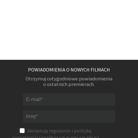
POWIADOMIENIA O NOWYCH FILMACH
Otrzymuj cotygodniowe powiadomienia
o ostatnich premierach.
Akceptuję
regulamin
i
politykę
prywatności
(znajdują się w niej zasady na