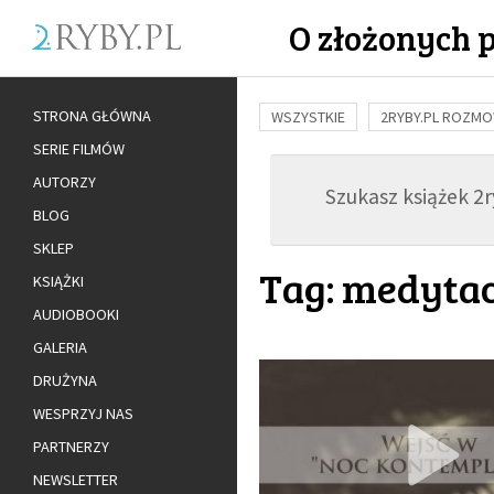
O złożonych 
STRONA GŁÓWNA
WSZYSTKIE
2RYBY.PL ROZM
SERIE FILMÓW
BUDOWANIE WIĘZI
RODZINA
AUTORZY
Szukasz książek 2ry
ADOPCJA
BLOG
SKLEP
Tag: medytac
KSIĄŻKI
AUDIOBOOKI
GALERIA
DRUŻYNA
WESPRZYJ NAS
PARTNERZY
NEWSLETTER