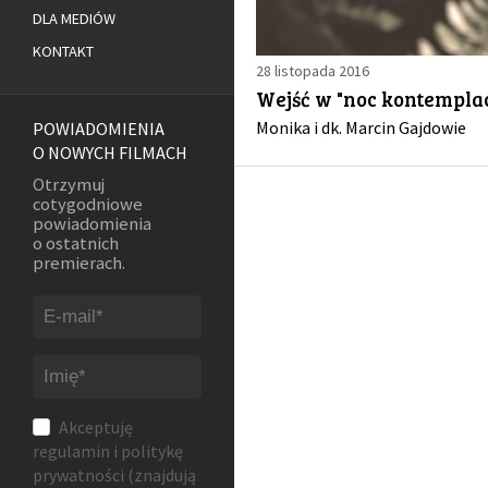
DLA MEDIÓW
KONTAKT
28 listopada 2016
Wejść w "noc kontemplac
Monika i dk. Marcin Gajdowie
POWIADOMIENIA
O NOWYCH FILMACH
Otrzymuj
cotygodniowe
powiadomienia
o ostatnich
premierach.
Akceptuję
regulamin
i
politykę
prywatności
(znajdują