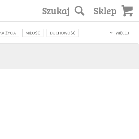
Szukaj
Sklep
KA ŻYCIA
MIŁOŚĆ
DUCHOWOŚĆ
WIĘCEJ
LOZOFIA
KULTURA
ŚWIĘCI
SEKS
IN VITRO