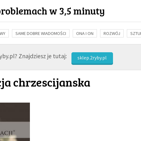
problemach w 3,5 minuty
OWY
SAME DOBRE WIADOMOŚCI
ONA I ON
ROZWÓJ
SZTU
NAUKA
BIBLIA
KOBIETA
MĘŻCZYZNA
RELIGIE
FI
by.pl? Znajdziesz je tutaj:
sklep.2ryby.pl
ja chrzescijanska