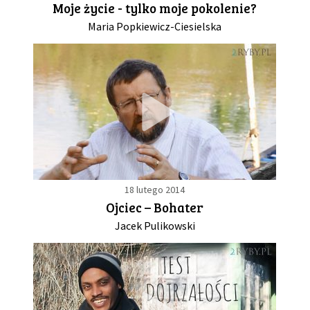
Moje życie - tylko moje pokolenie?
Maria Popkiewicz-Ciesielska
GALERIA
DRUŻYNA
WESPRZYJ NAS
PARTNERZY
18 lutego 2014
NEWSLETTER
Ojciec – Bohater
Jacek Pulikowski
DLA MEDIÓW
KONTAKT