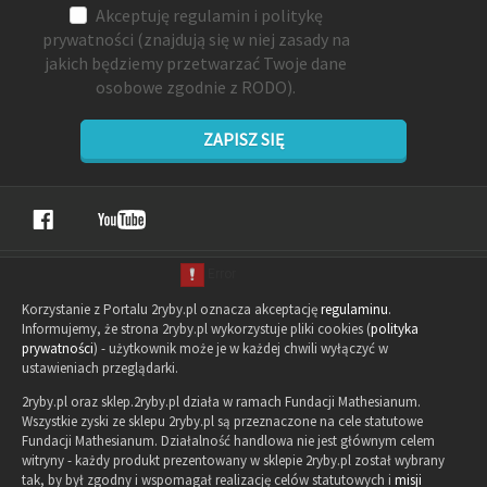
Akceptuję
regulamin
i
politykę
prywatności
(znajdują się w niej zasady na
jakich będziemy przetwarzać Twoje dane
osobowe zgodnie z RODO).
ZAPISZ SIĘ
Korzystanie z Portalu 2ryby.pl oznacza akceptację
regulaminu
.
Informujemy, że strona 2ryby.pl wykorzystuje pliki cookies (
polityka
prywatności
) - użytkownik może je w każdej chwili wyłączyć w
ustawieniach przeglądarki.
2ryby.pl oraz sklep.2ryby.pl działa w ramach Fundacji Mathesianum.
Wszystkie zyski ze sklepu 2ryby.pl są przeznaczone na cele statutowe
Fundacji Mathesianum. Działalność handlowa nie jest głównym celem
witryny - każdy produkt prezentowany w sklepie 2ryby.pl został wybrany
tak, by był zgodny i wspomagał realizację celów statutowych i
misji