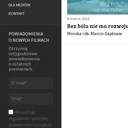
DLA MEDIÓW
KONTAKT
8 marca 2019
Bez bólu nie ma rozwoj
Monika i dk. Marcin Gajdowie
POWIADOMIENIA
O NOWYCH FILMACH
Otrzymuj
cotygodniowe
powiadomienia
o ostatnich
premierach.
Akceptuję
regulamin
i
politykę
prywatności
(znajdują