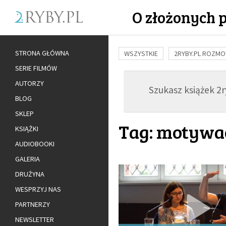
O złożonych 
STRONA GŁÓWNA
WSZYSTKIE
2RYBY.PL ROZM
SERIE FILMÓW
BUDOWANIE WIĘZI
RODZINA
AUTORZY
Szukasz książek 2ry
ADOPCJA
BLOG
SKLEP
Tag: motywa
KSIĄŻKI
AUDIOBOOKI
GALERIA
DRUŻYNA
WESPRZYJ NAS
PARTNERZY
NEWSLETTER