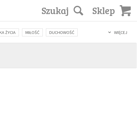
Szukaj
Sklep
KA ŻYCIA
MIŁOŚĆ
DUCHOWOŚĆ
WIĘCEJ
LOZOFIA
KULTURA
ŚWIĘCI
SEKS
IN VITRO