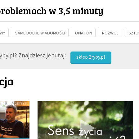
problemach w 3,5 minuty
OWY
SAME DOBRE WIADOMOŚCI
ONA I ON
ROZWÓJ
SZTU
NAUKA
BIBLIA
KOBIETA
MĘŻCZYZNA
RELIGIE
FI
by.pl? Znajdziesz je tutaj:
sklep.2ryby.pl
cja