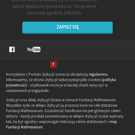
jakich będziemy przetwarzać Twoje dane
osobowe zgodnie z RODO).
ZAPISZ SIĘ
Korzystanie z Portalu 2ryby.pl oznacza akceptację
regulaminu
.
Informujemy, że strona 2ryby.pl wykorzystuje pliki cookies (
polityka
prywatności
) - użytkownik może je w każdej chwili wyłączyć w
ustawieniach przeglądarki.
2ryby.pl oraz sklep.2ryby.pl działa w ramach Fundacji Mathesianum.
Wszystkie zyski ze sklepu 2ryby.pl są przeznaczone na cele statutowe
Fundacji Mathesianum. Działalność handlowa nie jest głównym celem
witryny - każdy produkt prezentowany w sklepie 2ryby.pl został wybrany
tak, by był zgodny i wspomagał realizację celów statutowych i
misji
Fundacji Mathesianum
.