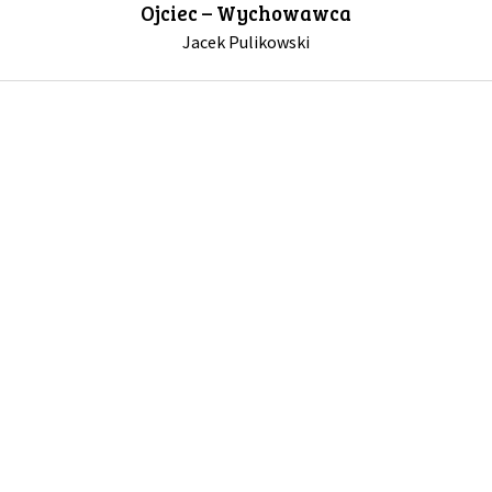
Ojciec – Wychowawca
Jacek Pulikowski
GALERIA
DRUŻYNA
WESPRZYJ NAS
PARTNERZY
NEWSLETTER
DLA MEDIÓW
KONTAKT