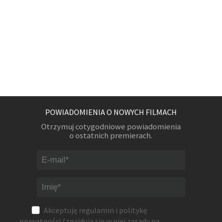
POWIADOMIENIA O NOWYCH FILMACH
Otrzymuj cotygodniowe powiadomienia
o ostatnich premierach.
Akceptuję
regulamin
i
politykę
prywatności
(znajdują się w niej zasady na